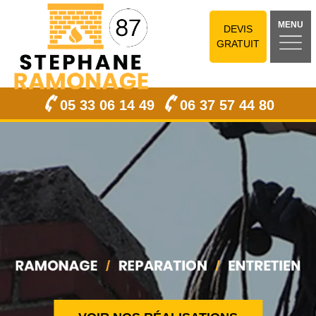
MENU
DEVIS
GRATUIT
05 33 06 14 49
06 37 57 44 80