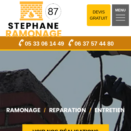
MENU
DEVIS
GRATUIT
05 33 06 14 49
06 37 57 44 80