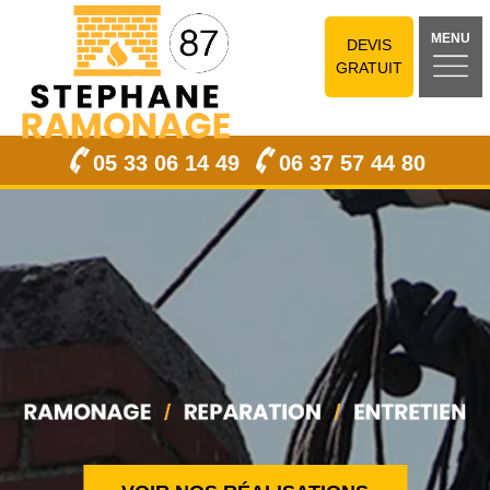
MENU
DEVIS
GRATUIT
05 33 06 14 49
06 37 57 44 80