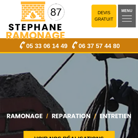
MENU
DEVIS
GRATUIT
05 33 06 14 49
06 37 57 44 80