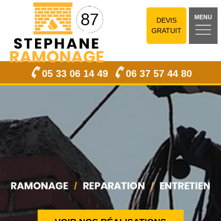
MENU
DEVIS
GRATUIT
05 33 06 14 49
06 37 57 44 80