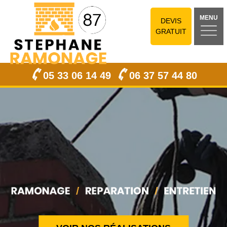
MENU
DEVIS
GRATUIT
05 33 06 14 49
06 37 57 44 80