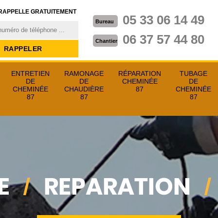
RAPPELLE GRATUITEMENT
05 33 06 14 49
Bureau
06 37 57 44 80
Chantier
ENTRETIEN
RAMONAGE
RÉPARATION
TUBAGE
DE
DE
CHEMINÉE
DE
CHEMINÉE
CHAUDIÈRE
87
CHEMINÉE
87
87
87