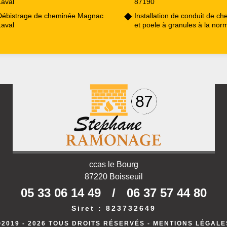
Laval
87190
Débistrage de cheminée Magnac
Installation de conduit de c
Laval
et poele à granules à la nor
ccas le Bourg
87220 Boisseuil
05 33 06 14 49
/
06 37 57 44 80
Siret : 823732649
©2019 - 2026 TOUS DROITS RÉSERVÉS -
MENTIONS LÉGALE