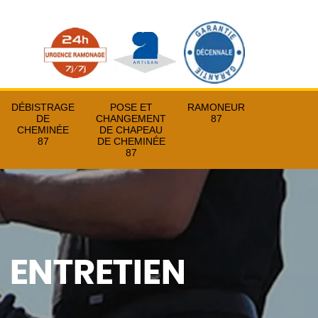
DÉBISTRAGE
POSE ET
RAMONEUR
DE
CHANGEMENT
87
CHEMINÉE
DE CHAPEAU
87
DE CHEMINÉE
87