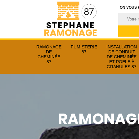
ON VOUS 
RAMONAGE
FUMISTERIE
INSTALLATION
DE
87
DE CONDUIT
CHEMINÉE
DE CHEMINÉE
87
ET POELE À
GRANULES 87