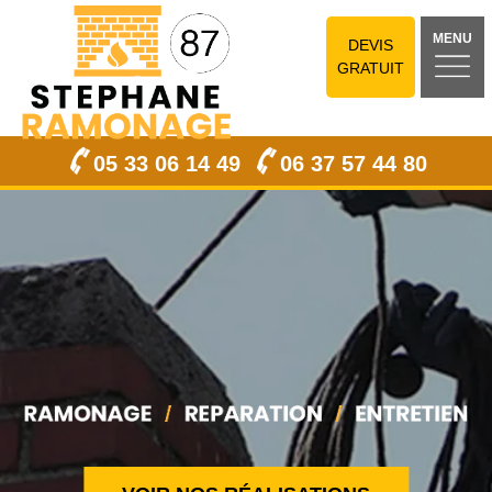
MENU
DEVIS
GRATUIT
05 33 06 14 49
06 37 57 44 80