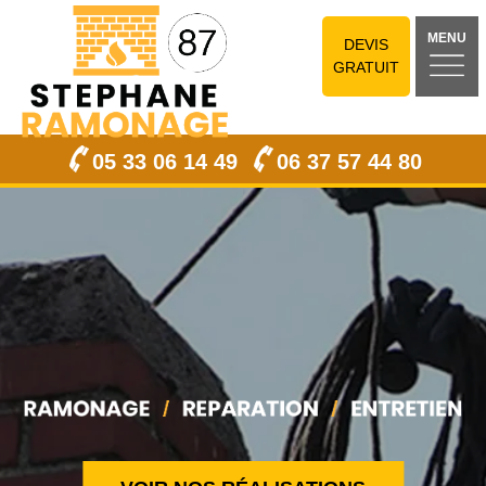
MENU
DEVIS
GRATUIT
05 33 06 14 49
06 37 57 44 80