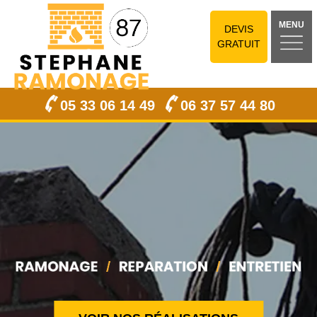
MENU
DEVIS
GRATUIT
05 33 06 14 49
06 37 57 44 80