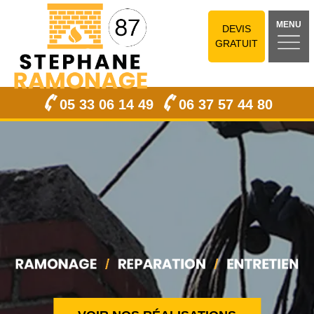
MENU
DEVIS
GRATUIT
05 33 06 14 49
06 37 57 44 80