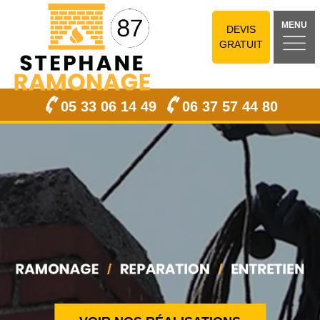
MENU
DEVIS
GRATUIT
05 33 06 14 49
06 37 57 44 80