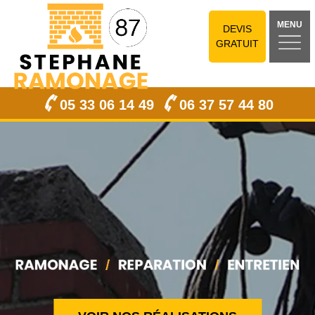
MENU
DEVIS
GRATUIT
05 33 06 14 49
06 37 57 44 80