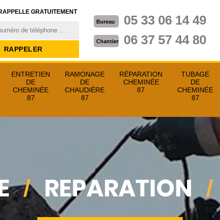
RAPPELLE GRATUITEMENT
05 33 06 14 49
Bureau
06 37 57 44 80
Chantier
ENTRETIEN
RAMONAGE
RÉPARATION
TUBAGE
DE
DE
CHEMINÉE
DE
CHEMINÉE
CHAUDIÈRE
87
CHEMINÉE
87
87
87