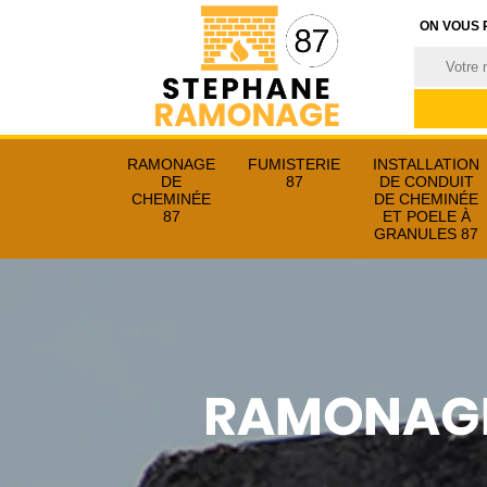
ON VOUS 
RAMONAGE
FUMISTERIE
INSTALLATION
DE
87
DE CONDUIT
CHEMINÉE
DE CHEMINÉE
87
ET POELE À
GRANULES 87