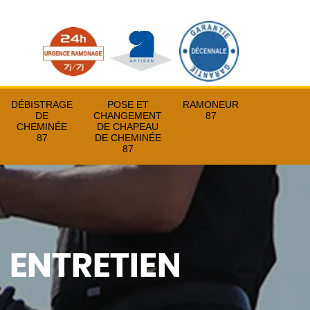
DÉBISTRAGE
POSE ET
RAMONEUR
DE
CHANGEMENT
87
CHEMINÉE
DE CHAPEAU
87
DE CHEMINÉE
87