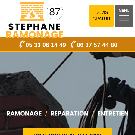
MENU
DEVIS
GRATUIT
05 33 06 14 49
06 37 57 44 80