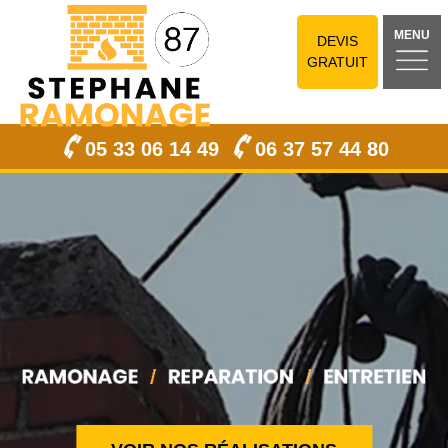
MENU
DEVIS
GRATUIT
05 33 06 14 49
06 37 57 44 80