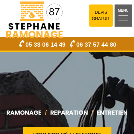
MENU
DEVIS
GRATUIT
05 33 06 14 49
06 37 57 44 80