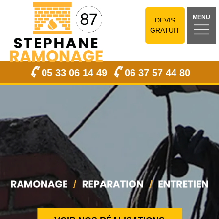
MENU
DEVIS
GRATUIT
05 33 06 14 49
06 37 57 44 80