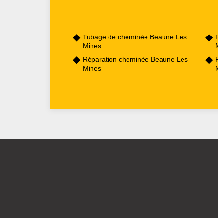
Tubage de cheminée Beaune Les
Mines
Réparation cheminée Beaune Les
Mines