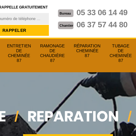
RAPPELLE GRATUITEMENT
05 33 06 14 49
Bureau
06 37 57 44 80
Chantier
ENTRETIEN
RAMONAGE
RÉPARATION
TUBAGE
DE
DE
CHEMINÉE
DE
CHEMINÉE
CHAUDIÈRE
87
CHEMINÉE
87
87
87