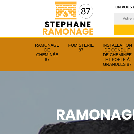
ON VOUS 
RAMONAGE
FUMISTERIE
INSTALLATION
DE
87
DE CONDUIT
CHEMINÉE
DE CHEMINÉE
87
ET POELE À
GRANULES 87