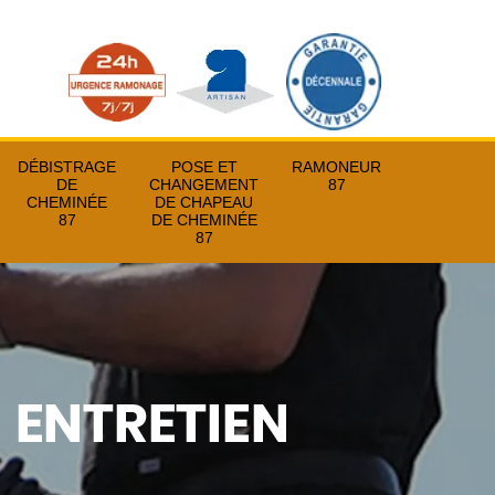
DÉBISTRAGE
POSE ET
RAMONEUR
DE
CHANGEMENT
87
CHEMINÉE
DE CHAPEAU
87
DE CHEMINÉE
87