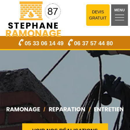
MENU
DEVIS
GRATUIT
05 33 06 14 49
06 37 57 44 80