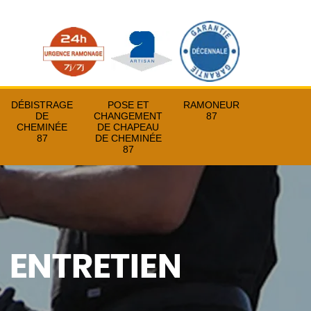
DÉBISTRAGE
POSE ET
RAMONEUR
DE
CHANGEMENT
87
CHEMINÉE
DE CHAPEAU
87
DE CHEMINÉE
87