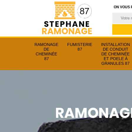
ON VOUS 
RAMONAGE
FUMISTERIE
INSTALLATION
DE
87
DE CONDUIT
CHEMINÉE
DE CHEMINÉE
87
ET POELE À
GRANULES 87