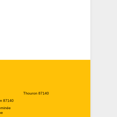
Thouron 87140
on 87140
heminée
me