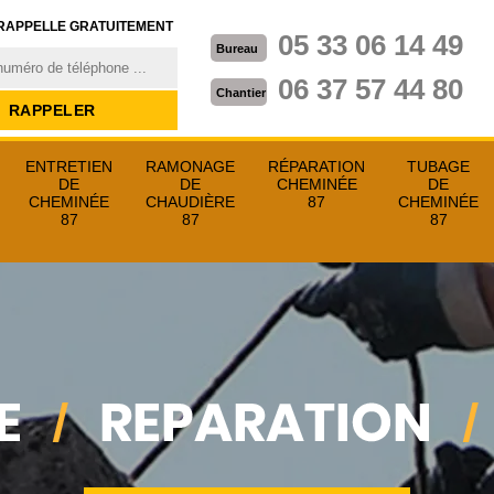
RAPPELLE GRATUITEMENT
05 33 06 14 49
Bureau
06 37 57 44 80
Chantier
ENTRETIEN
RAMONAGE
RÉPARATION
TUBAGE
DE
DE
CHEMINÉE
DE
CHEMINÉE
CHAUDIÈRE
87
CHEMINÉE
87
87
87