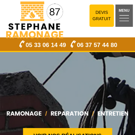
MENU
DEVIS
GRATUIT
05 33 06 14 49
06 37 57 44 80