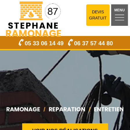
MENU
DEVIS
GRATUIT
05 33 06 14 49
06 37 57 44 80