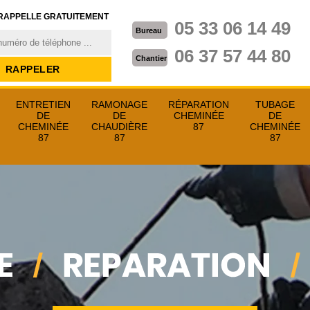
RAPPELLE GRATUITEMENT
05 33 06 14 49
Bureau
06 37 57 44 80
Chantier
ENTRETIEN
RAMONAGE
RÉPARATION
TUBAGE
DE
DE
CHEMINÉE
DE
CHEMINÉE
CHAUDIÈRE
87
CHEMINÉE
87
87
87