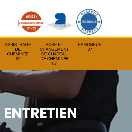
DÉBISTRAGE
POSE ET
RAMONEUR
DE
CHANGEMENT
87
CHEMINÉE
DE CHAPEAU
87
DE CHEMINÉE
87