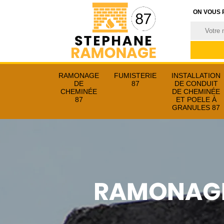
ON VOUS 
RAMONAGE
FUMISTERIE
INSTALLATION
DE
87
DE CONDUIT
CHEMINÉE
DE CHEMINÉE
87
ET POELE À
GRANULES 87