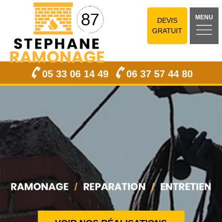
MENU
DEVIS
GRATUIT
05 33 06 14 49
06 37 57 44 80