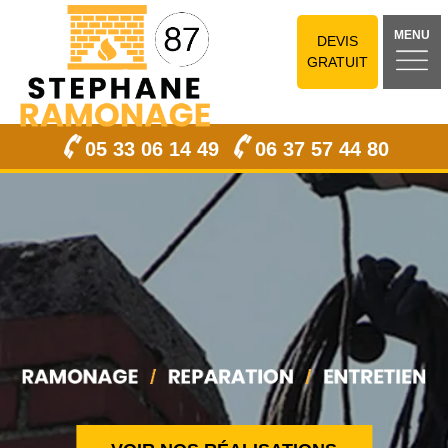
MENU
DEVIS
GRATUIT
05 33 06 14 49
06 37 57 44 80