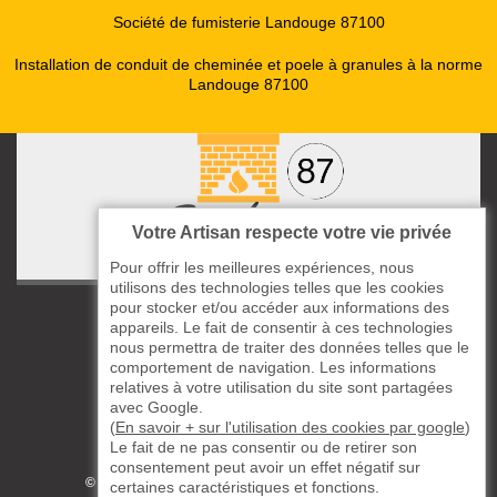
Société de fumisterie Landouge 87100
Installation de conduit de cheminée et poele à granules à la norme
Landouge 87100
Votre Artisan respecte votre vie privée
Pour offrir les meilleures expériences, nous
utilisons des technologies telles que les cookies
pour stocker et/ou accéder aux informations des
ccas le Bourg
appareils. Le fait de consentir à ces technologies
87220 Boisseuil
nous permettra de traiter des données telles que le
05 33 06 14 49
comportement de navigation. Les informations
relatives à votre utilisation du site sont partagées
avec Google.
06 37 57 44 80
(
En savoir + sur l'utilisation des cookies par google
)
Le fait de ne pas consentir ou de retirer son
Siret : 823732649
consentement peut avoir un effet négatif sur
©2019 - 2026 TOUS DROITS RÉSERVÉS
certaines caractéristiques et fonctions.