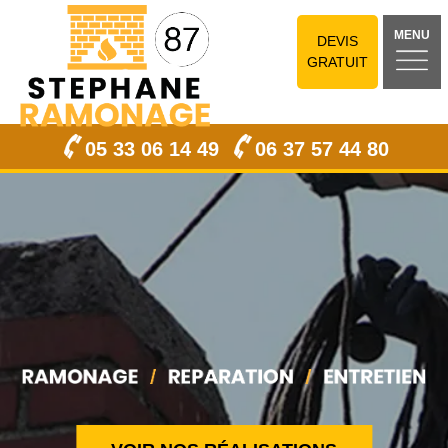
MENU
DEVIS
GRATUIT
05 33 06 14 49
06 37 57 44 80