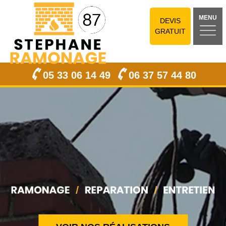
MENU
DEVIS
GRATUIT
05 33 06 14 49
06 37 57 44 80