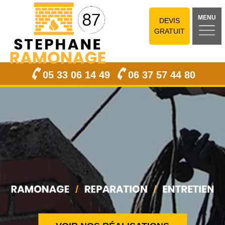
MENU
DEVIS
GRATUIT
05 33 06 14 49
06 37 57 44 80